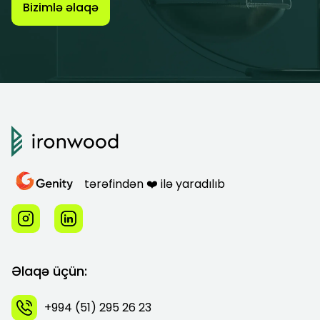
Bizimlə əlaqə
tərəfindən ❤️ ilə yaradılıb
Əlaqə üçün:
+994 (51) 295 26 23