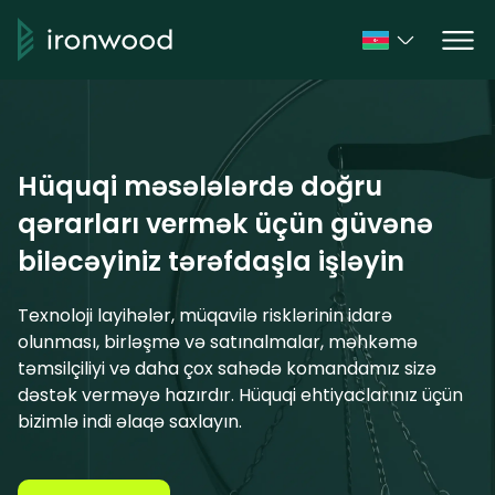
Hüquqi məsələlərdə doğru
qərarları vermək üçün güvənə
biləcəyiniz tərəfdaşla işləyin
Texnoloji layihələr, müqavilə risklərinin idarə
olunması, birləşmə və satınalmalar, məhkəmə
təmsilçiliyi və daha çox sahədə komandamız sizə
dəstək verməyə hazırdır. Hüquqi ehtiyaclarınız üçün
bizimlə indi əlaqə saxlayın.